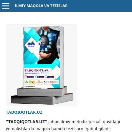
ILMIY MAQOLA VA TEZISLAR
TADQIQOTLAR.UZ
"TADQIQOTLAR.UZ"
jahon ilmiy-metodik jurnali quyidagi
yo'nalishlarda maqola hamda tezislarni qabul qiladi: