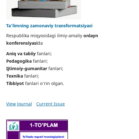
Ta'limning zamonaviy transformatsiyasi
Respublika miqyosidagi ilmiy-amaliy
onlayn
konferensiyasi
da
Aniq va tabiiy
fanlari;
Pedagogika
fanlari;
Ijtimoiy-gumanitar
fanlari;
Texnika
fanlari;
Tibbiyot
fanlari o'rin olgan.
View Journal
Current Issue