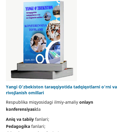
Yangi O'zbekiston taraqqiyotida tadqiqotlarni o'rni va
rivojlanish omillari
Respublika miqyosidagi ilmiy-amaliy
onlayn
konferensiyasi
da
Aniq va tabiiy
fanlari;
Pedagogika
fanlari;