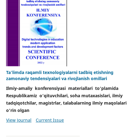
Ta'limda raqamli texnologiyalarni tadbiq etishning
zamonaviy tendensiyalari va rivojlanish omillari
Ilmiy-amaliy konferensiyasi materiallari tо‘plamida
Respublikamiz o’qituvchilari, soha mutaxasislari, ilmiy
tadqiqotchilar, magistrlar, talabalarning ilmiy maqolalari
о‘rin olgan
View Journal
Current Issue